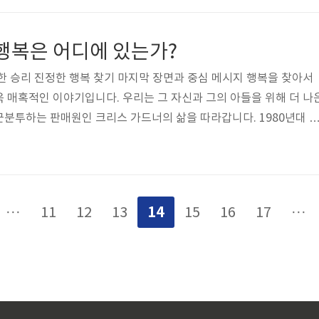
 부유하고 성공적인 사업가인 에드워드 콜(잭 니콜슨 분)과 지적이
스(모건 프리먼 분)를 소개합니다. 그들은 둘 다 암으로 투병하는 동
 행복은 어디에 있는가?
초기 만남은..
한 승리 진정한 행복 찾기 마지막 장면과 중심 메시지 행복을 찾아서
 매혹적인 이야기입니다. 우리는 그 자신과 그의 아들을 위해 더 나
분투하는 판매원인 크리스 가드너의 삶을 따라갑니다. 1980년대 
 영감을 주는 실화는 인내, 회복력, 그리고 변함없는 희망의 힘을 강
 보여줍니다. 세 개의 중추적인 챕터를 통해, 우리는 극복할 수 없어
스의 거침없는 행복추구를 목격합니다. 투쟁과 희생 행복을 찾아서의
리스 가드너의 어려운 상황을 탐구합니다. 그의 저축액을 시장 수요가
14
···
11
12
13
15
16
17
···
캐너에 투자한 후, 크..