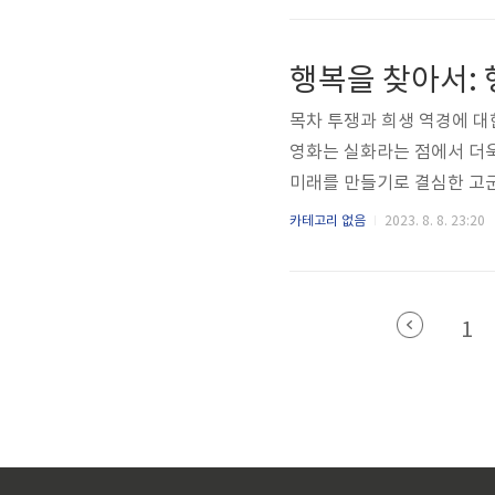
친구 버킷 리스트는 우리에게
친절한 정비공인 카터 체임버
행복을 찾아서:
안 병원에서 만나고, 그들의 
목차 투쟁과 희생 역경에 대
영화는 실화라는 점에서 더욱
미래를 만들기로 결심한 고군
프란시스코를 배경으로 한 이
카테고리 없음
2023. 8. 8. 23:20
조하면서 불굴의 인간 정신을
보이는 역경에 직면한 크리
첫 번째 장에서, 우리는 크
1
제한된 의료 기기인 골밀도 스