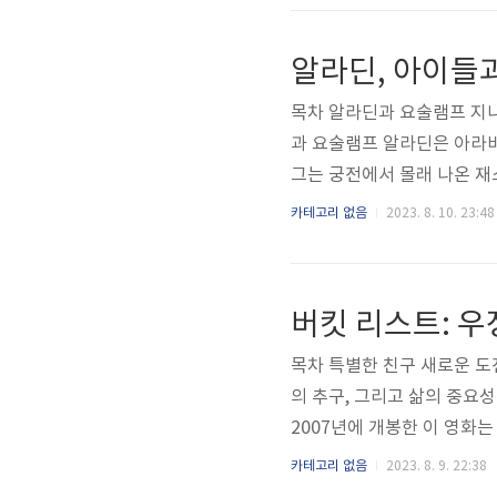
해안에 발이 묶이게 됩니다. 
흉포한 표범 Sabor에 의
알라딘, 아이들과
la는 그 아기를 발견하고 그를
목차 알라딘과 요술램프 지니
과 요술램프 알라딘은 아라비
그는 궁전에서 몰래 나온 재
니다. 알라딘은 공주와의 첫
카테고리 없음
2023. 8. 10. 23:48
들어가려다 자파라는 수상에
고 요술 램프를 찾고 있었습
들어 재스민에게 소개해주겠
버킷 리스트: 우
발견하게 됩니다. 알라딘은 
목차 특별한 친구 새로운 도전
의 추구, 그리고 삶의 중요
2007년에 개봉한 이 영화
감정적인 롤러코스터에 오르게
카테고리 없음
2023. 8. 9. 22:38
게 보낼 수 있습니다. 그런 