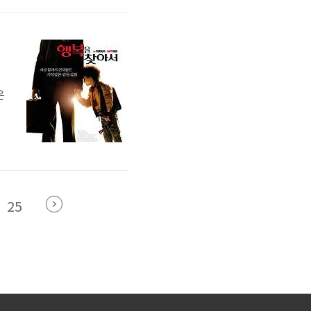
고
은
샌
25