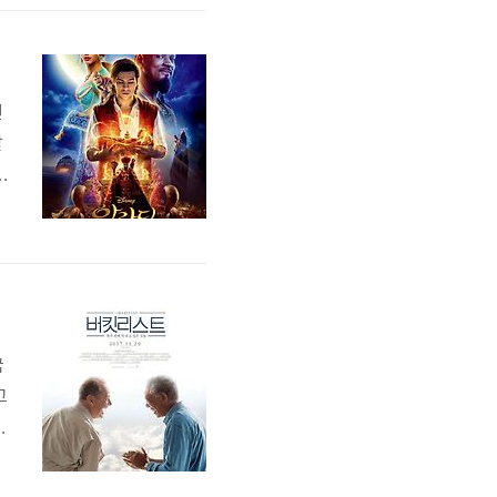
a
딘
날
습
만
꿈
고
있
한