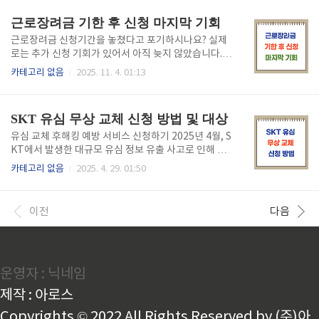
니다. IMDS 시스템 로그인 바로가기 IMDS 자료 수신방
근로장려금 기한 후 신청 마지막 기회
법1. IMDS 사용 ID로 로그인을 합니다. 로그인 화면은
다음과 같이 보여집니다. 2. 수신함을 클릭한 뒤, MDS
근로장려금 신청기간을 놓쳤다고 포기하시나요? 실제
를 클릭해주세요. 그리고 나서 오른쪽 중간에 있는 "검
로는 추가 신청 기회가 있어서 아직 늦지 않았습니다.
색" 버튼을 눌러주세요. '다른 검색 조건을 추가' 할 수
정확한 방법만 알면 기한 후에도 신청이 가능하며, 최대
카테고리 없음
2025. 11. 4. 01:13
있다는 메시지창이 나오는데 가운데 '상태' 표시 (아래
300만원까지 혜택을 받을 수 있습니다.근로장려금 신
화면상 파란 박스)에 Single 체크박스를 통해 필터하면
청하기 근로장려금 기한 후 신청방법정규 신청기간(5
조금 더 빠르게 원하는 결과를 얻을..
월 1일~5월 31일)을 놓쳤어도 경정청구를 통해 신청이
SKT 유심 무상 교체 신청 방법 및 대상
가능합니다. 소득세법 제81조에 따라 과세표준 확정신
고서 제출기한으로부터 5년 내에 신청할 수 있으며, 홈
유심 교체 후해킹 예방 서비스 신청하기 2025년 4월, S
택스나 세무서 방문을 통해 진행할 수 있습니다. 단, 기
KT에서 발생한 대규모 유심 정보 유출 사고로 인해 고
한 후 신청시에는 가산세가 부과될 수 있으니 최대한 빨
객들의 불안감이 커지고 있습니다. 이에 SKT는 전 고객
카테고리 없음
2025. 4. 29. 01:50
리 신청하는 것이 유리합니다.요약: 경정청구로 5년 내
을 대상으로 유심 무상 교체 조치를 단행하며 개인정보
신청 가능, 가산세 주의5분 완성 온라인 신청가이드홈
보호 및 통신 보안 강화에 나섰습니다. 이번 조치는 단
택스 접속 및 로그인국세청 홈택스(www.hometax.g
순한 해프닝이 아닌 장기적인 개인정보 노출 위험과 직
이전
다음
o.kr)에 접속..
결되므로, 해당 고객들은 신속하게 유심을 교체하는 것
이 중요합니다. SKT 유심 무상 교체 대상과 신청 방법
을 자세히 안내해 드립니다. 놓치면 개인 정보까지 위험
할 수 있습니다. 10분이면 끝나는 간단한 신청, 지금 바
운영자 : 닉네임
로 진행하세요! SKT 유심 무상 교체하기 ■ 유심 무상
교체 대상은 누구인가요?이번 유심 무상 교체는 모든 S
제작 : 아로스
KT 유심 사용자를 대상으로 합니다. SKT망..
Copyrights © 2022 All Rights Reserved by (주)아